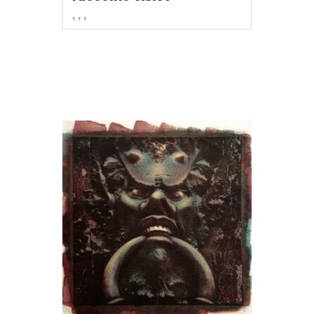
, , ,