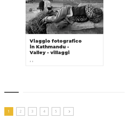
Viaggio fotografico
in Kathmandu -
Valley - villaggi
, ,
1
2
3
4
5