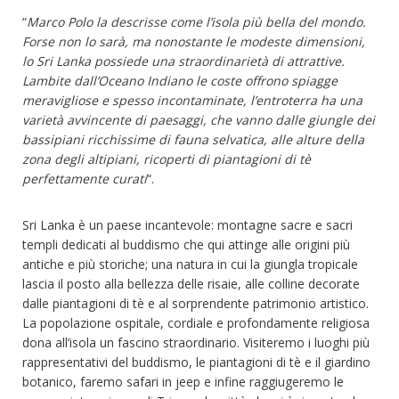
“
Marco Polo la descrisse come l’isola più bella del mondo.
Forse non lo sarà, ma nonostante le modeste dimensioni,
lo Sri Lanka possiede una straordinarietà di attrattive.
Lambite dall’Oceano Indiano le coste offrono spiagge
meravigliose e spesso incontaminate, l’entroterra ha una
varietà avvincente di paesaggi, che vanno dalle giungle dei
bassipiani ricchissime di fauna selvatica, alle alture della
zona degli altipiani, ricoperti di piantagioni di tè
perfettamente curati
“.
Sri Lanka è un paese incantevole: montagne sacre e sacri
templi dedicati al buddismo che qui attinge alle origini più
antiche e più storiche; una natura in cui la giungla tropicale
lascia il posto alla bellezza delle risaie, alle colline decorate
dalle piantagioni di tè e al sorprendente patrimonio artistico.
La popolazione ospitale, cordiale e profondamente religiosa
dona all’isola un fascino straordinario. Visiteremo i luoghi più
rappresentativi del buddismo, le piantagioni di tè e il giardino
botanico, faremo safari in jeep e infine raggiugeremo le