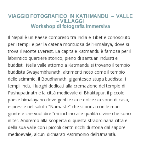
VIAGGIO FOTOGRAFICO IN KATHMANDU – VALLE
– VILLAGGI
Workshop di fotografia immersiva
Il Nepal è un Paese compreso tra India e Tibet e conosciuto
per i templi e per la catena montuosa dell’Himalaya, dove si
trova il Monte Everest. La capitale Katmandu è famosa per il
labirintico quartiere storico, pieno di santuari induisti e
buddisti. Nella valle attorno a Katmandu si trovano il tempio
buddista Swayambhunath, altrimenti noto come il tempio
delle scimmie, il Boudhanath, gigantesco stupa buddista, i
templi indù, i luoghi dedicati alla cremazione del tempio di
Pashupatinath e la città medievale di Bhaktapur. il piccolo
paese himalayano dove gentilezza e dolcezza sono di casa,
espresse nel saluto “Namaste” che si porta con le mani
giunte e che vuol dire “mi inchino alle qualità divine che sono
in te”. Andremo alla scoperta di questa straordinaria città e
della sua valle con i piccoli centri ricchi di storia dal sapore
medioevale, alcuni dichiarati Patrimonio dell’Umanità.