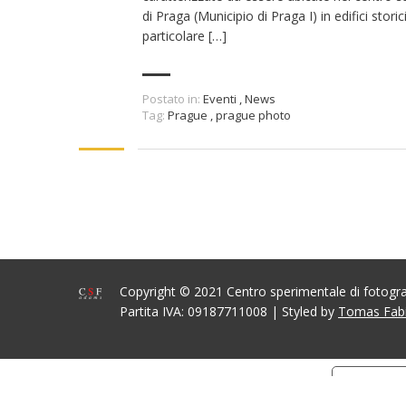
di Praga (Municipio di Praga I) in edifici storici
particolare […]
Postato in:
Eventi
,
News
Tag:
Prague
,
prague photo
Copyright © 2021 Centro sperimentale di fotog
Partita IVA: 09187711008 | Styled by
Tomas Fab
Informat