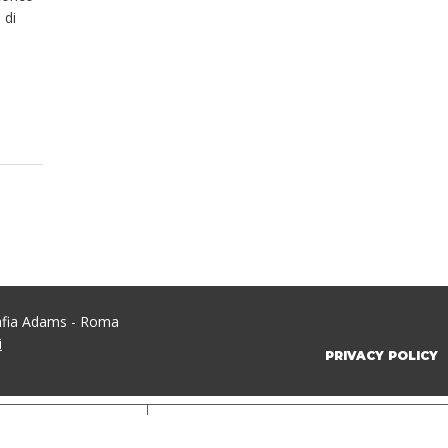
 di
rafia Adams - Roma
i
PRIVACY POLICY
iva sulla raccolta
Le tue preferenze relative alla priva