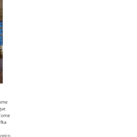
come
gue
. Come
afka
torico