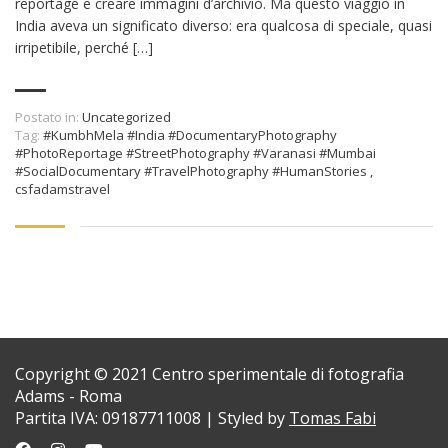
reportage e creare immagini d’archivio. Ma questo viaggio in
India aveva un significato diverso: era qualcosa di speciale, quasi
irripetibile, perché […]
Postato in:
Uncategorized
Tag:
#KumbhMela #India #DocumentaryPhotography
#PhotoReportage #StreetPhotography #Varanasi #Mumbai
#SocialDocumentary #TravelPhotography #HumanStories
,
csfadamstravel
Copyright © 2021 Centro sperimentale di fotografia
Adams - Roma
Partita IVA: 09187711008 | Styled by
Tomas Fabi