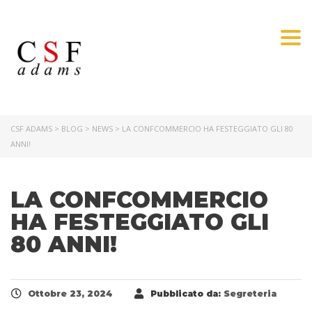
Togg
CSF ADAMS
>
BLOG
>
NEWS
>
LA CONFCOMMERCIO HA FESTEGGIATO GLI 80
ANNI!
LA CONFCOMMERCIO
HA FESTEGGIATO GLI
80 ANNI!
Ottobre 23, 2024
Pubblicato da:
Segreteria