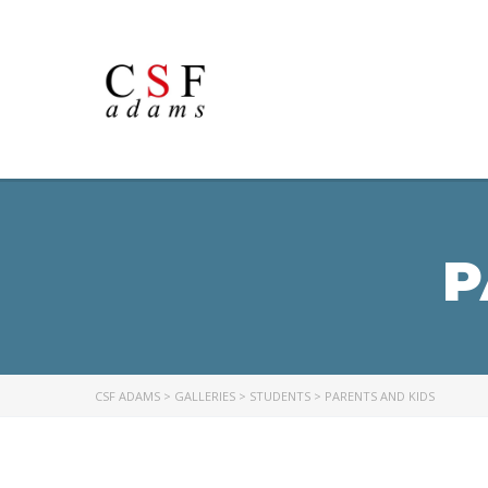
P
CSF ADAMS
>
GALLERIES
>
STUDENTS
>
PARENTS AND KIDS