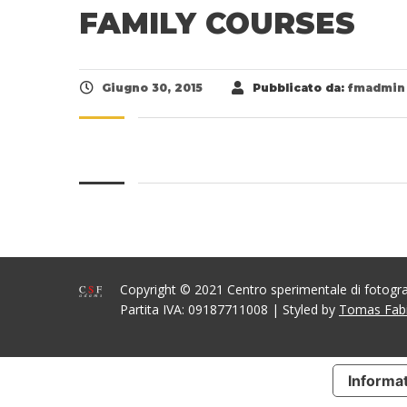
FAMILY COURSES
Giugno 30, 2015
Pubblicato da:
fmadmin
Copyright © 2021 Centro sperimentale di fotog
Partita IVA: 09187711008 | Styled by
Tomas Fab
Informat