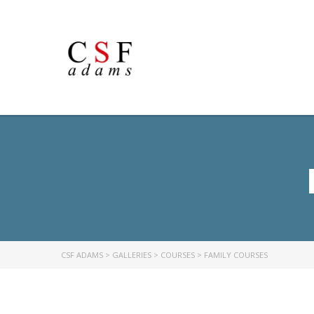
CSF ADAMS
>
GALLERIES
>
COURSES
>
FAMILY COURSES