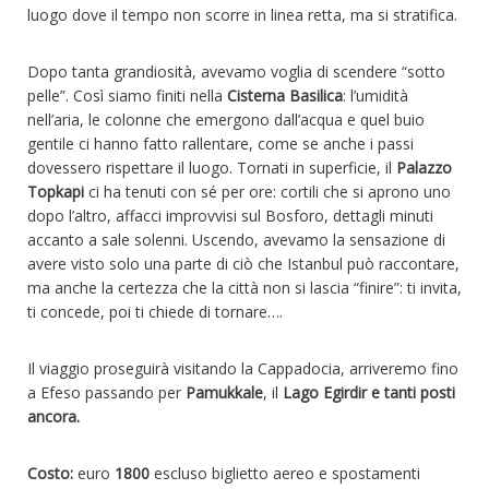
luogo dove il tempo non scorre in linea retta, ma si stratifica.
Dopo tanta grandiosità, avevamo voglia di scendere “sotto
pelle”. Così siamo finiti nella
Cisterna Basilica
: l’umidità
nell’aria, le colonne che emergono dall’acqua e quel buio
gentile ci hanno fatto rallentare, come se anche i passi
dovessero rispettare il luogo. Tornati in superficie, il
Palazzo
Topkapi
ci ha tenuti con sé per ore: cortili che si aprono uno
dopo l’altro, affacci improvvisi sul Bosforo, dettagli minuti
accanto a sale solenni. Uscendo, avevamo la sensazione di
avere visto solo una parte di ciò che Istanbul può raccontare,
ma anche la certezza che la città non si lascia “finire”: ti invita,
ti concede, poi ti chiede di tornare….
Il viaggio proseguirà visitando la Cappadocia, arriveremo fino
a Efeso passando per
Pamukkale
, il
Lago Egirdir e tanti posti
ancora.
Costo:
euro
1800
escluso biglietto aereo e spostamenti