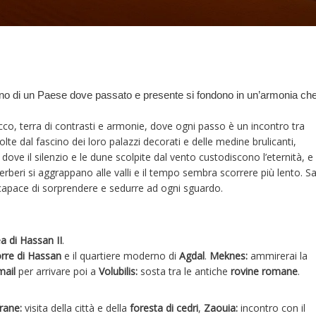
cino di un Paese dove passato e presente si fondono in un’armonia che
occo, terra di contrasti e armonie, dove ogni passo è un incontro tra
olte dal fascino dei loro palazzi decorati e delle medine brulicanti,
dove il silenzio e le dune scolpite dal vento custodiscono l’eternità, e
 berberi si aggrappano alle valli e il tempo sembra scorrere più lento. S
 capace di sorprendere e sedurre ad ogni sguardo.
 di Hassan II
.
rre di Hassan
e il quartiere moderno di
Agdal
.
Meknes:
ammirerai la
mail
per arrivare poi a
Volubilis:
sosta tra le antiche
rovine romane
.
frane:
visita della città e della
foresta di cedri
,
Zaouia:
incontro con il