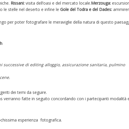
miche.
Rissani:
visita dell’oasi e del mercato locale.
Merzouga:
escursio
 le stelle nel deserto e infine le
Gole del Todra e del Dades:
ammirer
ngo per poter fotografare le meraviglie della natura di questo paesag
ch
i successive di editing alloggio, assicurazione sanitaria, pulmino
 cene.
eriti dei temi da seguire.
ms verranno fatte in seguito concordando con i partecipanti modalità 
 pochissima esperienza fotografica.