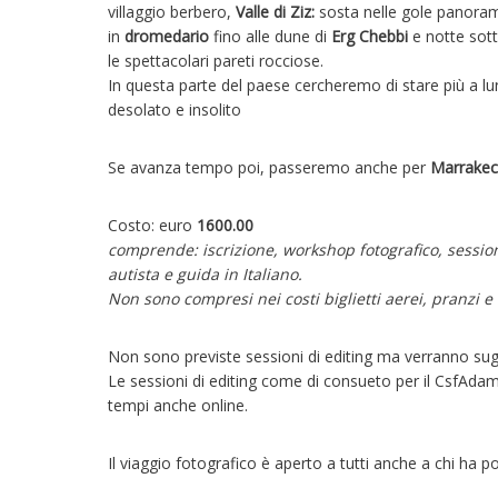
villaggio berbero,
Valle di Ziz:
sosta nelle gole panora
in
dromedario
fino alle dune di
Erg Chebbi
e notte sotto
le spettacolari pareti rocciose.
In questa parte del paese cercheremo di stare più a lu
desolato e insolito
Se avanza tempo poi, passeremo anche per
Marrake
Costo: euro
1600.00
comprende: iscrizione, workshop fotografico, session
autista e guida in Italiano.
Non sono compresi nei costi biglietti aerei, pranzi e
Non sono previste sessioni di editing ma verranno sugg
Le sessioni di editing come di consueto per il CsfAda
tempi anche online.
Il viaggio fotografico è aperto a tutti anche a chi ha