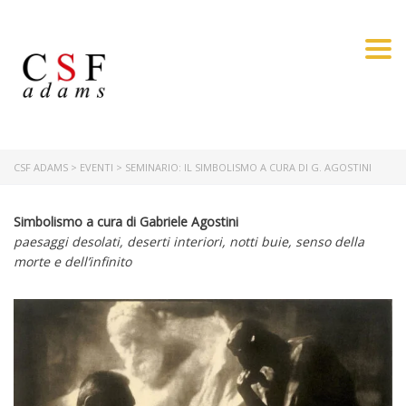
Togg
CSF ADAMS
>
EVENTI
>
SEMINARIO: IL SIMBOLISMO A CURA DI G. AGOSTINI
Simbolismo a cura di Gabriele Agostini
paesaggi desolati, deserti interiori, notti buie, senso della
morte e dell’infinito