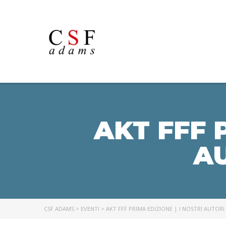
AKT FFF 
AU
CSF ADAMS
>
EVENTI
>
AKT FFF PRIMA EDIZIONE | I NOSTRI AUTORI