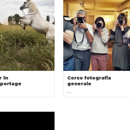
 in
Corso fotografia
eportage
generale
, ,