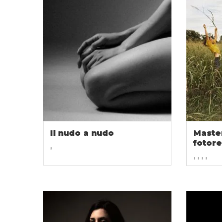
Il nudo a nudo
Master
fotor
,
, , , ,