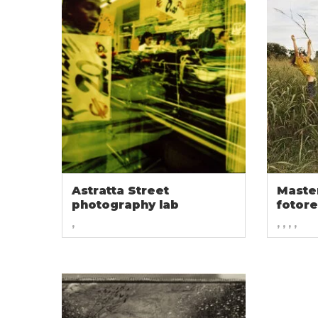
Astratta Street
Master
photography lab
fotor
,
, , , ,